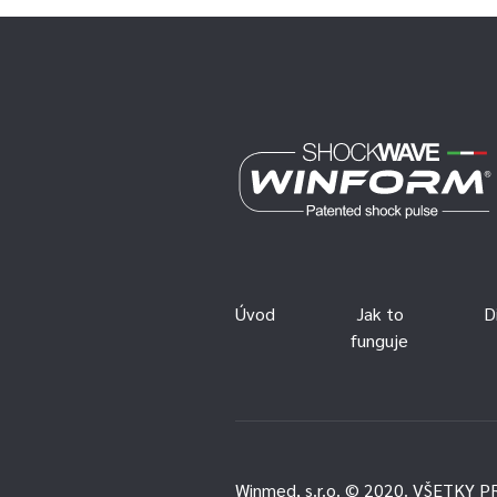
Úvod
Jak to
D
funguje
Winmed, s.r.o. © 2020. VŠETKY