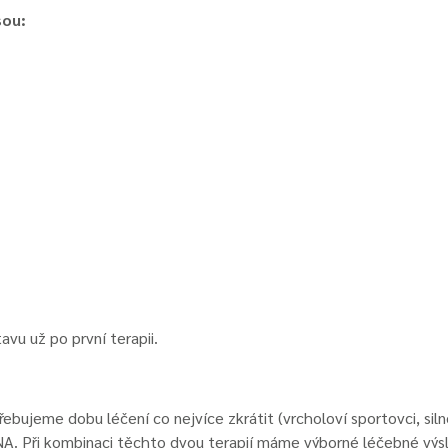
sou:
vu už po první terapii.
řebujeme dobu léčení co nejvíce zkrátit (vrcholoví sportovci, si
NA. Při kombinaci těchto dvou terapií máme výborné léčebné výs