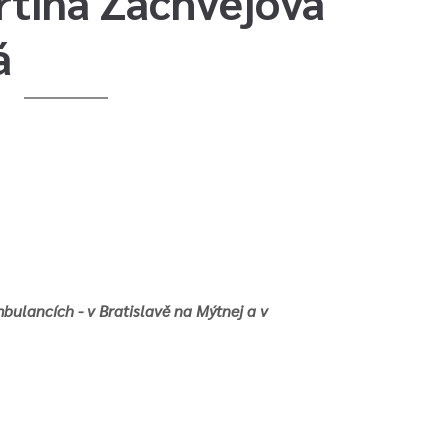
tina Zachvejová
á
ulancích - v Bratislavě na Mýtnej a v