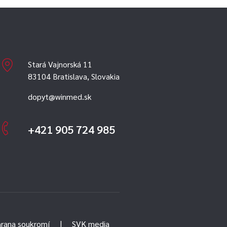
Stará Vajnorská 11
83104 Bratislava, Slovakia
dopyt@winmed.sk
+421 905 724 985
rana soukromí
SVK media