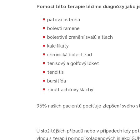
Pomocí této terapie léčíme diagnózy jako j
patová ostruha
bolesti ramene
bolestivé zranění svalů a šlach
kalcifikáty
chronická bolest zad
tenisový a golfový loket
tenditis
bursitída
zánět achilovy šlachy
95% našich pacientů pociťuje zlepšení svého sta
U složitějších případů nebo v případech kdy pot
vlnou s terapií pomocí kolagenových injekcí GU