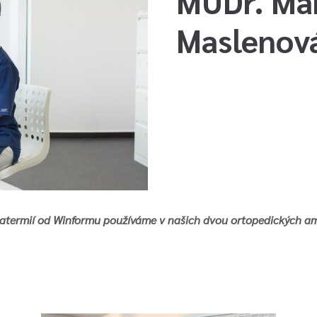
MUDr. Mar
Maslenov
atermií od
Winformu
používáme v našich dvou ortopedických amb